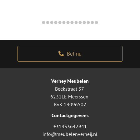
Bel nu
Verhey Meubelen
Beekstraat 37
6231LE Meerssen
KvK 14096502
Contactgegevens
+31433642941
info@meubelenverheij.nl