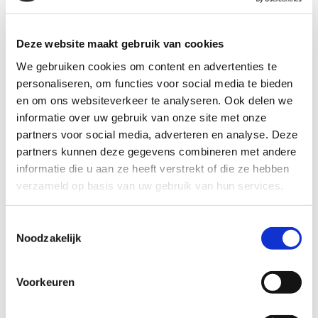
Deze website maakt gebruik van cookies
We gebruiken cookies om content en advertenties te
personaliseren, om functies voor social media te bieden
en om ons websiteverkeer te analyseren. Ook delen we
informatie over uw gebruik van onze site met onze
partners voor social media, adverteren en analyse. Deze
partners kunnen deze gegevens combineren met andere
informatie die u aan ze heeft verstrekt of die ze hebben
verzameld op basis van uw gebruik van hun services.
De showroom
Sinds 1965 heeft Verhey Meubelen zich gevestigd in een
Toestemmingsselectie
voormalige brouwerij in Meerssen. Het karakter en enkele
Noodzakelijk
specifieke elementen van dit gebouw zijn altijd behouden
gebleven. Hiermee heeft het pand een bijzondere
Voorkeuren
authentieke uitstraling. De showroom bestaat uit 3
verdiepingen met een totale oppervlakte van 2.500