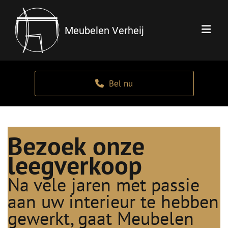
Meubelen Verheij
Bel nu
Bezoek onze
leegverkoop
Na vele jaren met passie
aan uw interieur te hebben
gewerkt, gaat Meubelen