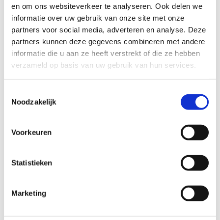
en om ons websiteverkeer te analyseren. Ook delen we
informatie over uw gebruik van onze site met onze
Verlichting
partners voor social media, adverteren en analyse. Deze
Leeslampen, hanglampen, staande lampen,
partners kunnen deze gegevens combineren met andere
schemerlampen. allen in moderne uitvoering.
informatie die u aan ze heeft verstrekt of die ze hebben
verzameld op basis van uw gebruik van hun services.
Toestemmingsselectie
Noodzakelijk
Voorkeuren
Banken en stoelen
Relaxfauteuils, eetkamerstoelen en (hoek)banken. U kunt
Statistieken
de bank samenstellen en kiezen uit onder meer de
hoekvorm en maat. We hebben voornamelijk banken van
het Deense merk Skalma Creativo. Deens design kenmerkt
Marketing
zich door veel zitcomfort. Zo zijn deze banken minder diep
en hoger van zit.